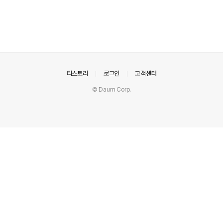
의안내
티스토리
로그인
고객센터
© Daum Corp.