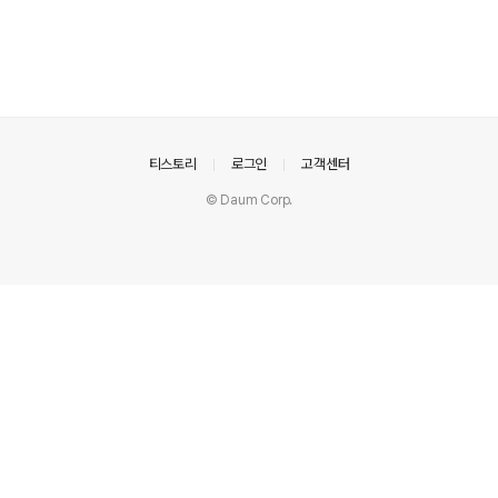
의안내
티스토리
로그인
고객센터
© Daum Corp.